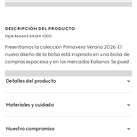
DESCRIPCIÓN DEL PRODUCTO
Style ‎866645 AAGIA 1000
Presentamos la colección Primavera Verano 2026. El
nuevo diseño de la bolsa está inspirado en una bolsa de
compras espaciosa y en los mercados italianos. Se puede
usar con los lados ajustados o abiertos, y posee un cierre
de pistón fácil de usar. El estilo confeccionado en piel
Detalles del producto
suave revela un nuevo forro con motivo Diamante
tomado del archivo.
Materiales y cuidado
Nuestro compromiso