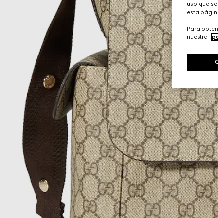
uso que se 
esta págin
Para obten
nuestra
po