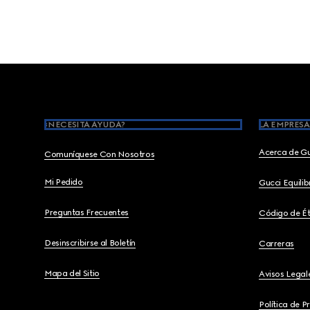
Footer
¿NECESITA AYUDA?
LA EMPRESA
Acerca de G
Comuníquese Con Nosotros
Mi Pedido
Gucci Equili
Preguntas Frecuentes
Código de Ét
Desinscribirse al Boletín
Carreras
Mapa del Sitio
Avisos Legal
Política de P