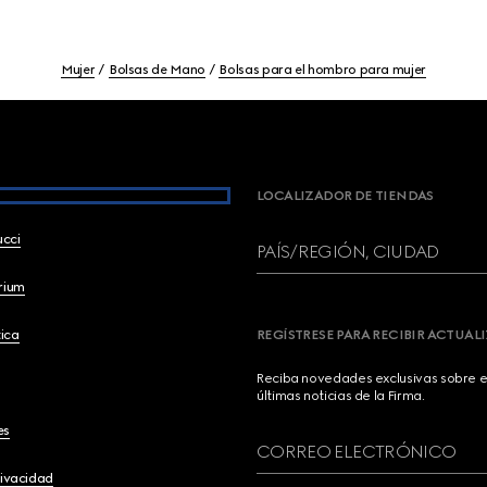
Mujer
Bolsas de Mano
Bolsas para el hombro para mujer
LOCALIZADOR DE TIENDAS
ucci
PAÍS/REGIÓN, CIUDAD
brium
ica
REGÍSTRESE PARA RECIBIR ACTUAL
Reciba novedades exclusivas sobre el
últimas noticias de la Firma.
es
CORREO ELECTRÓNICO
rivacidad