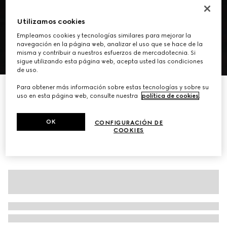
Utilizamos cookies
Empleamos cookies y tecnologías similares para mejorar la
navegación en la página web, analizar el uso que se hace de la
misma y contribuir a nuestros esfuerzos de mercadotecnia. Si
1
/
11
sigue utilizando esta página web, acepta usted las condiciones
de uso.
Para obtener más información sobre estas tecnologías y sobre su
Bolsa para el hombro mediana Dionysus
uso en esta página web, consulte nuestra
política de cookies
.
MXN 72,700
Variaciones
lona GG arena y café
OK
CONFIGURACIÓN DE
COOKIES