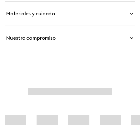
único. Esta silueta está confeccionada con la
Materiales y cuidado
característica lona GG.
Nuestro compromiso