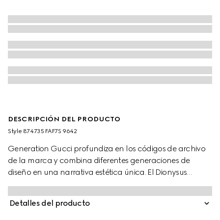
DESCRIPCIÓN DEL PRODUCTO
Style ‎874735 FAF7S 9642
Generation Gucci profundiza en los códigos de archivo
de la marca y combina diferentes generaciones de
diseño en una narrativa estética única. El Dionysus
presenta una construcción suave con fuelle y herrajes en
dos tonos. Los acabados metálicos de la emblemática
Detalles del producto
cabeza de tigre y la nueva correa de cadena
complementan cada variación de estilo para un toque