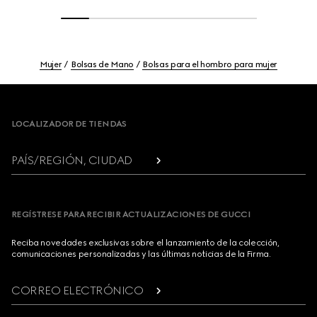
Mujer
Bolsas de Mano
Bolsas para el hombro para mujer
Footer
LOCALIZADOR DE TIENDAS
PAÍS/REGIÓN, CIUDAD
REGÍSTRESE PARA RECIBIR ACTUALIZACIONES DE GUCCI
Reciba novedades exclusivas sobre el lanzamiento de la colección,
comunicaciones personalizadas y las últimas noticias de la Firma.
CORREO ELECTRÓNICO