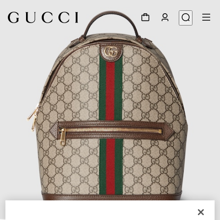
1
/
8