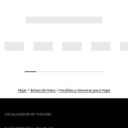
Mujer
Bolsas de Mano
Mochilas y riñoneras para Mujer
Footer
LOCALIZADOR DE TIENDAS