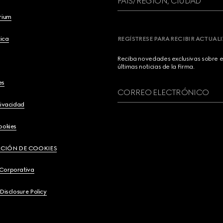
PAÍS/REGIÓN, CIUDAD
brium
ica
REGÍSTRESE PARA RECIBIR ACTUAL
Reciba novedades exclusivas sobre el
últimas noticias de la Firma.
es
CORREO ELECTRÓNICO
rivacidad
ookies
CIÓN DE COOKIES
 Corporativa
 Disclosure Policy