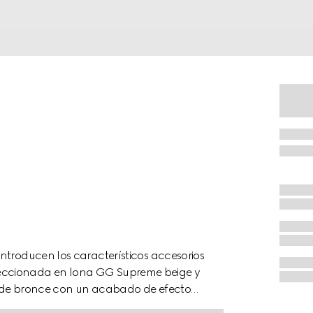
ntroducen los característicos accesorios
eccionada en lona GG Supreme beige y
e de bronce con un acabado de efecto
a tarjetas y compartimentos para billetes