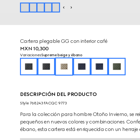
Cartera plegable GG con interior café
MXN 10,300
Variaciones
Supreme beige y ébano
DESCRIPCIÓN DEL PRODUCTO
Style ‎768243 FACQC 9773
Para la colección para hombre Otoño Invierno, se rei
pequeños en nuevos colores y combinaciones. Conf
ébano, esta cartera está enriquecida con un herraj
cerámico. El accesorio cuenta con varias ranuras par