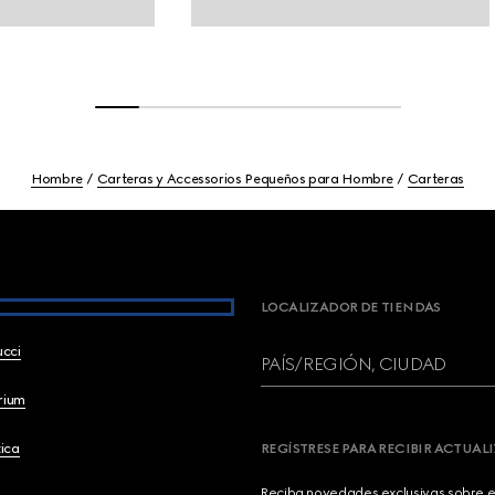
Hombre
Carteras y Accessorios Pequeños para Hombre
Carteras
LOCALIZADOR DE TIENDAS
ucci
PAÍS/REGIÓN, CIUDAD
brium
ica
REGÍSTRESE PARA RECIBIR ACTUAL
Reciba novedades exclusivas sobre el