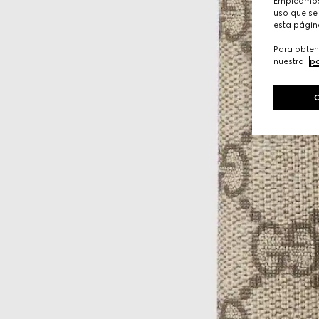
Empleamos 
uso que se 
esta págin
Para obten
nuestra
po