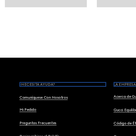
Footer
¿NECESITA AYUDA?
LA EMPRESA
Acerca de G
Comuníquese Con Nosotros
Mi Pedido
Gucci Equili
Preguntas Frecuentes
Código de Ét