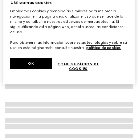
Utilizamos cookies
Trolley de cabina plus Gucci Porter
Empleamos cookies y tecnologías similares para mejorar la
MXN 81,400
navegación en la página web, analizar el uso que se hace de la
misma y contribuir a nuestros esfuerzos de mercadotecnia. Si
Variaciones
Supreme beige y café oscuro
sigue utilizando esta página web, acepta usted las condiciones
de uso.
Para obtener más información sobre estas tecnologías y sobre su
uso en esta página web, consulte nuestra
política de cookies
.
OK
CONFIGURACIÓN DE
COOKIES