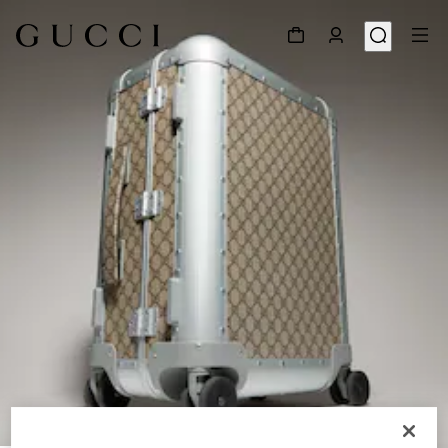
1
/
8