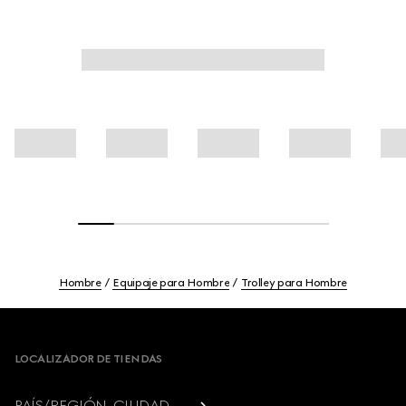
Hombre
Equipaje para Hombre
Trolley para Hombre
Footer
LOCALIZADOR DE TIENDAS
PAÍS/REGIÓN, CIUDAD