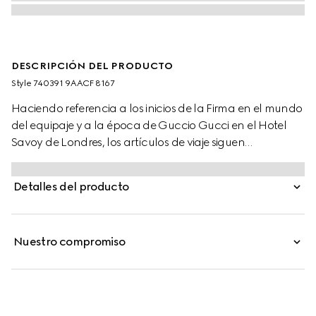
DESCRIPCIÓN DEL PRODUCTO
Style ‎740391 9AACF 8167
Haciendo referencia a los inicios de la Firma en el mundo
del equipaje y a la época de Guccio Gucci en el Hotel
Savoy de Londres, los artículos de viaje siguen
evolucionando para incorporar lo contemporáneo. Este
trolley de cabina plus se presenta en una combinación
Detalles del producto
única de aluminio plateado y beige, y lona GG Supreme
café oscuro.
Nuestro compromiso