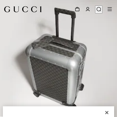
1
/
9