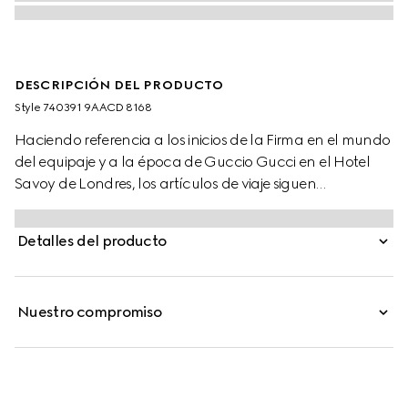
DESCRIPCIÓN DEL PRODUCTO
Style ‎740391 9AACD 8168
Haciendo referencia a los inicios de la Firma en el mundo
del equipaje y a la época de Guccio Gucci en el Hotel
Savoy de Londres, los artículos de viaje siguen
evolucionando para incorporar lo contemporáneo. Este
trolley de cabina plus se presenta en una combinación
Detalles del producto
única de aluminio plateado y lona GG Supreme gris.
Nuestro compromiso