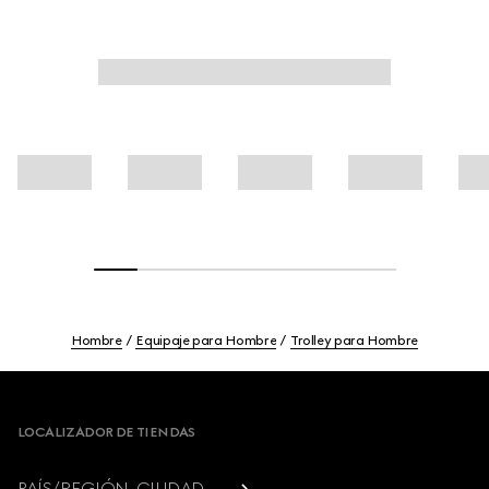
Hombre
Equipaje para Hombre
Trolley para Hombre
Footer
LOCALIZADOR DE TIENDAS
PAÍS/REGIÓN, CIUDAD