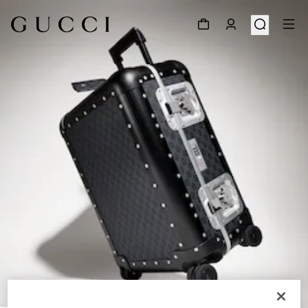
1
/
9