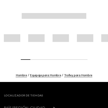
Hombre
Equipaje para Hombre
Trolley para Hombre
Footer
LOCALIZADOR DE TIENDAS
PAÍS/REGIÓN, CIUDAD