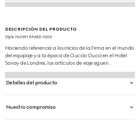
DESCRIPCIÓN DEL PRODUCTO
Style ‎740391 9AAED 1000
Haciendo referencia a los inicios de la Firma en el mundo
del equipaje y a la época de Guccio Gucci en el Hotel
Savoy de Londres, los artículos de viaje siguen
evolucionando para incorporar lo contemporáneo. Este
trolley de cabina plus se presenta en una combinación
Detalles del producto
única de aluminio negro y lona GG Supreme negra.
Nuestro compromiso