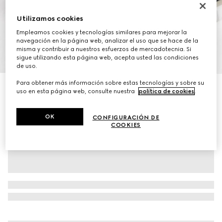
Utilizamos cookies
Empleamos cookies y tecnologías similares para mejorar la
navegación en la página web, analizar el uso que se hace de la
misma y contribuir a nuestros esfuerzos de mercadotecnia. Si
1
/
8
sigue utilizando esta página web, acepta usted las condiciones
de uso.
Para obtener más información sobre estas tecnologías y sobre su
Tenis Gucci Re-Web para hombre
uso en esta página web, consulte nuestra
política de cookies
.
MXN 24,500
OK
CONFIGURACIÓN DE
COOKIES