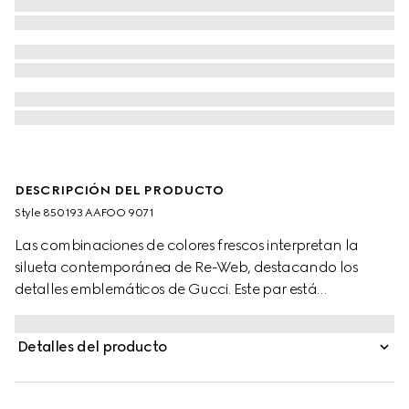
DESCRIPCIÓN DEL PRODUCTO
Style ‎850193 AAFOO 9071
Las combinaciones de colores frescos interpretan la
silueta contemporánea de Re-Web, destacando los
detalles emblemáticos de Gucci. Este par está
confeccionado en piel granulada con un motivo GG en
relieve, y la característica tribanda Web verde y roja
Detalles del producto
completa el estilo.