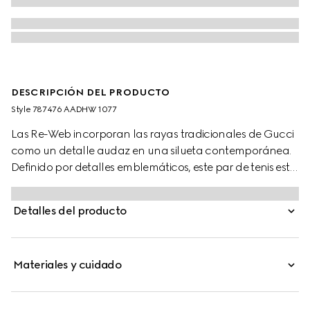
DESCRIPCIÓN DEL PRODUCTO
Style ‎787476 AADHW 1077
Las Re-Web incorporan las rayas tradicionales de Gucci
como un detalle audaz en una silueta contemporánea.
Definido por detalles emblemáticos, este par de tenis está
confeccionado con lona GG Original negra y se
completa con una lengüeta con tribanda Web verde y
Detalles del producto
roja.
Materiales y cuidado