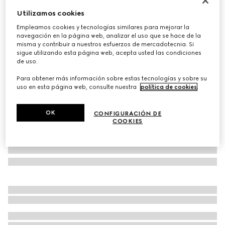
Utilizamos cookies
Tenis Gucci Re-Web para hombre
MXN 24,600
Empleamos cookies y tecnologías similares para mejorar la
navegación en la página web, analizar el uso que se hace de la
Variaciones
Lona Original GG negra
misma y contribuir a nuestros esfuerzos de mercadotecnia. Si
sigue utilizando esta página web, acepta usted las condiciones
de uso.
Para obtener más información sobre estas tecnologías y sobre su
uso en esta página web, consulte nuestra
política de cookies
.
OK
CONFIGURACIÓN DE
COOKIES