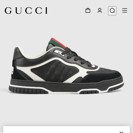
1
/
6