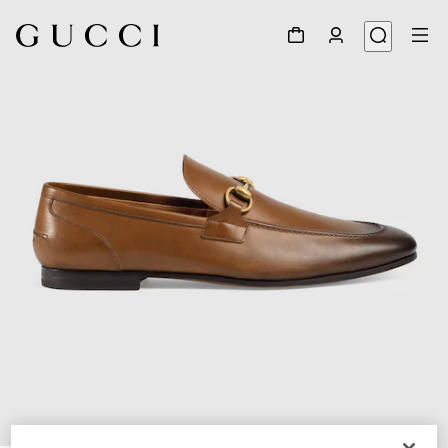
1
/
6