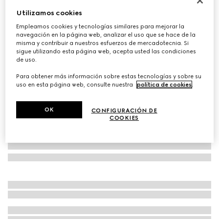
Utilizamos cookies
Mocasín Gucci Jordaan para hombre
MXN 22,700
Empleamos cookies y tecnologías similares para mejorar la
navegación en la página web, analizar el uso que se hace de la
Variaciones
piel café
misma y contribuir a nuestros esfuerzos de mercadotecnia. Si
sigue utilizando esta página web, acepta usted las condiciones
de uso.
Para obtener más información sobre estas tecnologías y sobre su
uso en esta página web, consulte nuestra
política de cookies
.
OK
CONFIGURACIÓN DE
COOKIES