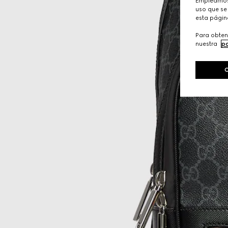
Empleamos 
uso que se 
esta págin
Para obten
nuestra
po