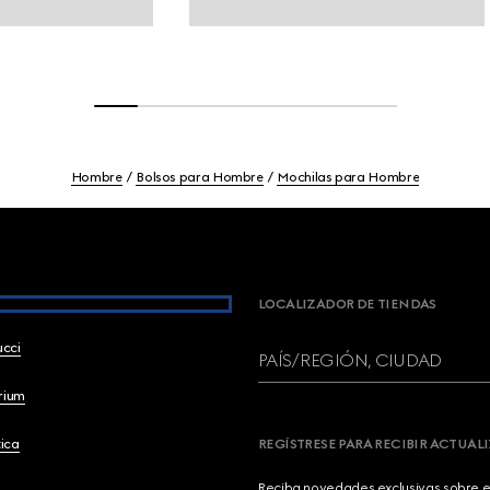
Hombre
Bolsos para Hombre
Mochilas para Hombre
LOCALIZADOR DE TIENDAS
ucci
PAÍS/REGIÓN, CIUDAD
brium
ica
REGÍSTRESE PARA RECIBIR ACTUAL
Reciba novedades exclusivas sobre el