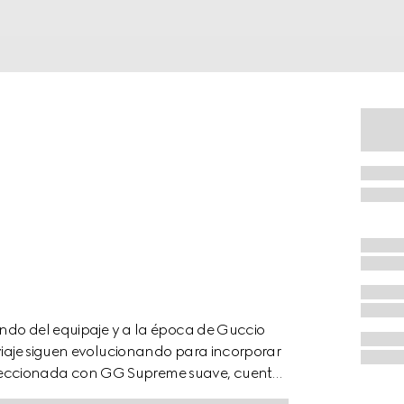
mundo del equipaje y a la época de Guccio
 viaje siguen evolucionando para incorporar
feccionada con GG Supreme suave, cuenta
bles y una parte posterior de malla