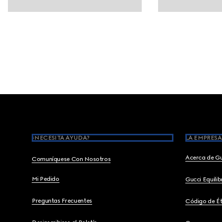
Footer
¿NECESITA AYUDA?
LA EMPRESA
Acerca de G
Comuníquese Con Nosotros
Mi Pedido
Gucci Equili
Preguntas Frecuentes
Código de Ét