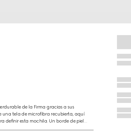
durable de la Firma gracias a sus
 una tela de microfibra recubierta, aquí
definir esta mochila. Un borde de piel
olor aparece en la forma de la tribanda