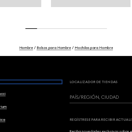
Hombre
Bolsos para Hombre
Mochilas para Hombre
LOCALIZADOR DE TIENDAS
ucci
PAÍS/REGIÓN, CIUDAD
brium
ica
REGÍSTRESE PARA RECIBIR ACTUAL
Reciba novedades exclusivas sobre el