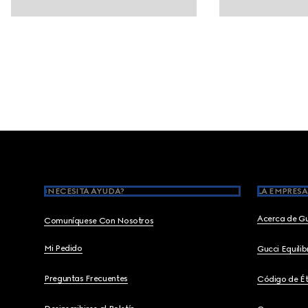
Footer
¿NECESITA AYUDA?
LA EMPRESA
Acerca de G
Comuníquese Con Nosotros
Mi Pedido
Gucci Equili
Preguntas Frecuentes
Código de Ét