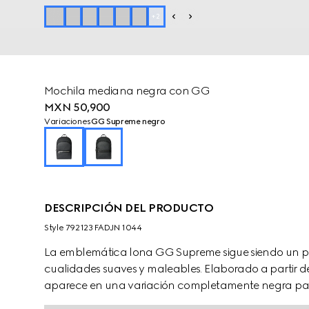
+
2
Mochila mediana negra con GG
MXN 50,900
Variaciones
GG Supreme negro
DESCRIPCIÓN DEL PRODUCTO
Style ‎792123 FADJN 1044
La emblemática lona GG Supreme sigue siendo un per
cualidades suaves y maleables. Elaborado a partir de
aparece en una variación completamente negra para 
tonal completa el estilo, mientras que un toque de c