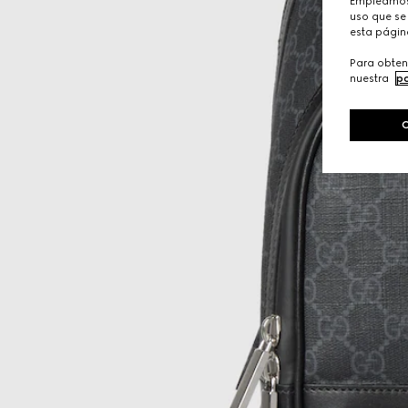
Empleamos 
uso que se 
esta págin
Para obten
nuestra
po