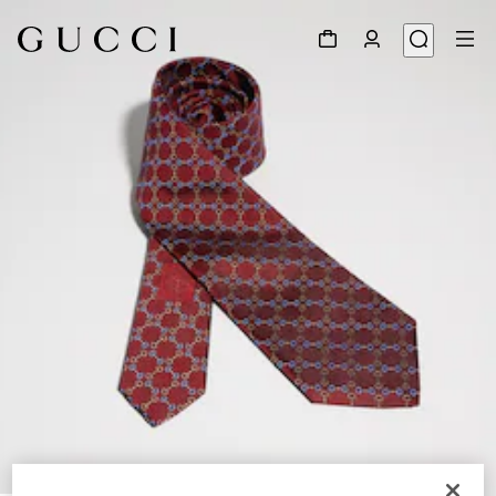
1
/
3