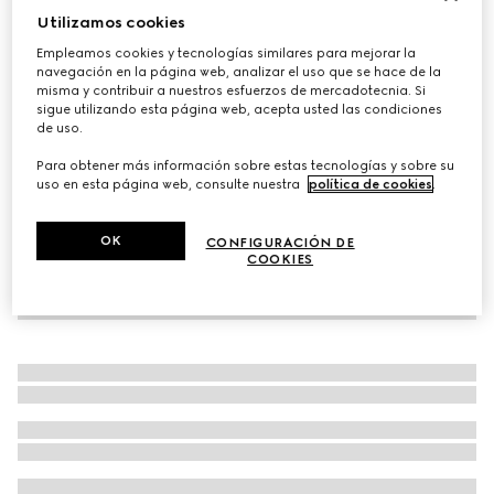
Utilizamos cookies
Corbata de jacquard de Horsebit de seda
Empleamos cookies y tecnologías similares para mejorar la
MXN 5,400
navegación en la página web, analizar el uso que se hace de la
Variaciones
rojo
misma y contribuir a nuestros esfuerzos de mercadotecnia. Si
sigue utilizando esta página web, acepta usted las condiciones
de uso.
Para obtener más información sobre estas tecnologías y sobre su
uso en esta página web, consulte nuestra
política de cookies
.
OK
CONFIGURACIÓN DE
COOKIES