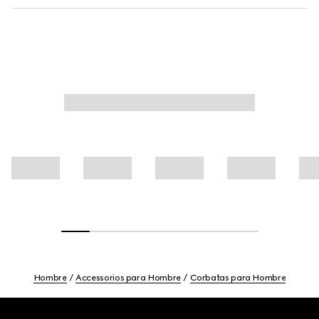
Hombre
Accessorios para Hombre
Corbatas para Hombre
Footer