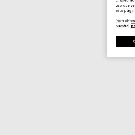
Empleamos 
uso que se 
esta págin
Para obten
nuestra
po