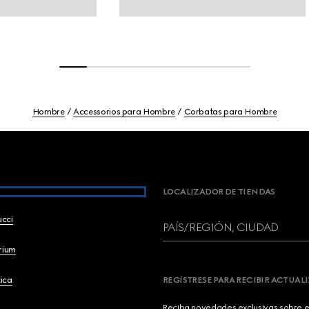
Hombre
Accessorios para Hombre
Corbatas para Hombre
LOCALIZADOR DE TIENDAS
ucci
PAÍS/REGIÓN, CIUDAD
brium
ica
REGÍSTRESE PARA RECIBIR ACTUAL
Reciba novedades exclusivas sobre el