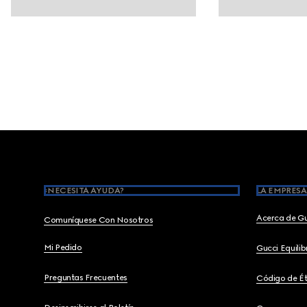
Footer
¿NECESITA AYUDA?
LA EMPRESA
Acerca de G
Comuníquese Con Nosotros
Mi Pedido
Gucci Equili
Preguntas Frecuentes
Código de Ét