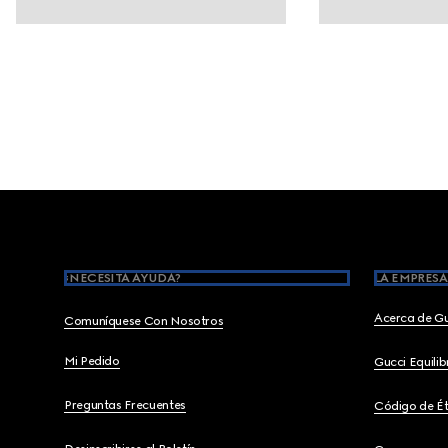
Footer
¿NECESITA AYUDA?
LA EMPRESA
Acerca de G
Comuníquese Con Nosotros
Mi Pedido
Gucci Equili
Preguntas Frecuentes
Código de Ét