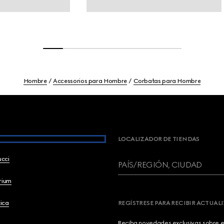
Hombre
Accessorios para Hombre
Corbatas para Hombre
LOCALIZADOR DE TIENDAS
ucci
PAÍS/REGIÓN, CIUDAD
brium
ica
REGÍSTRESE PARA RECIBIR ACTUAL
Reciba novedades exclusivas sobre el