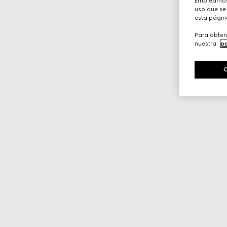
Empleamos 
uso que se 
esta págin
Para obten
nuestra
po