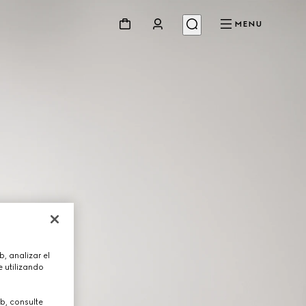
MENU
, analizar el
 utilizando
b, consulte