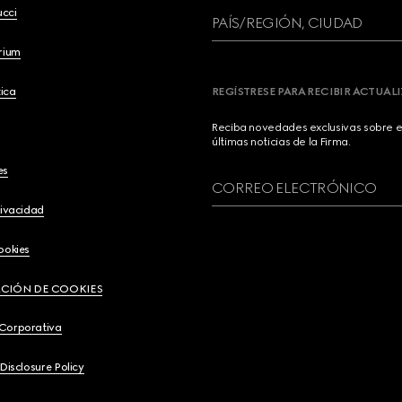
ucci
PAÍS/REGIÓN, CIUDAD
brium
ica
REGÍSTRESE PARA RECIBIR ACTUAL
Reciba novedades exclusivas sobre el
últimas noticias de la Firma.
es
CORREO ELECTRÓNICO
rivacidad
ookies
CIÓN DE COOKIES
 Corporativa
 Disclosure Policy