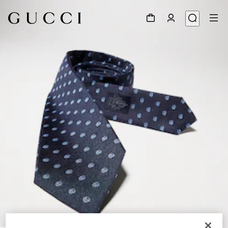
1
/
3