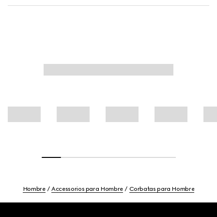
Hombre
Accessorios para Hombre
Corbatas para Hombre
Footer