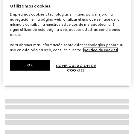
Utilizamos cookies
Corbata de jacquard de seda con Doble G
Empleamos cookies y tecnologías similares para mejorar la
MXN 5,400
navegación en la página web, analizar el uso que se hace de la
Variaciones
azul
misma y contribuir a nuestros esfuerzos de mercadotecnia. Si
sigue utilizando esta página web, acepta usted las condiciones
de uso.
Para obtener más información sobre estas tecnologías y sobre su
uso en esta página web, consulte nuestra
política de cookies
.
OK
CONFIGURACIÓN DE
COOKIES