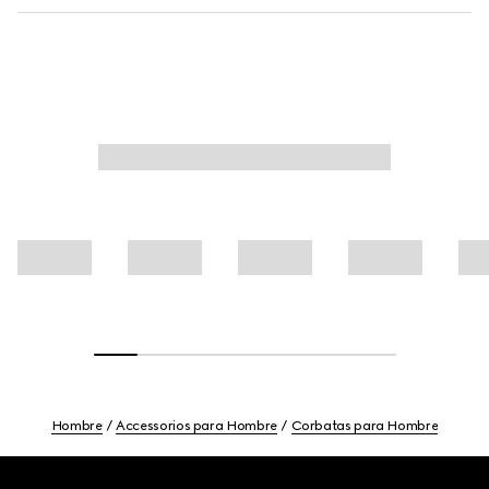
Hombre
Accessorios para Hombre
Corbatas para Hombre
Footer