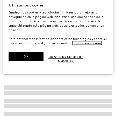
Utilizamos cookies
Double G and check silk jacquard tie
Empleamos cookies y tecnologías similares para mejorar la
MXN 3,800
navegación en la página web, analizar el uso que se hace de la
Variaciones
azul
misma y contribuir a nuestros esfuerzos de mercadotecnia. Si
sigue utilizando esta página web, acepta usted las condiciones
de uso.
Para obtener más información sobre estas tecnologías y sobre su
uso en esta página web, consulte nuestra
política de cookies
.
OK
CONFIGURACIÓN DE
COOKIES