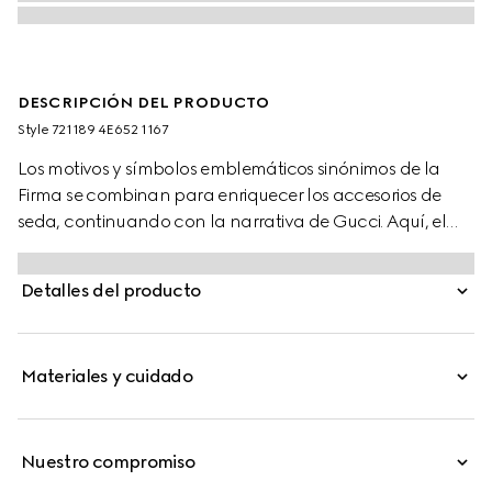
DESCRIPCIÓN DEL PRODUCTO
Style ‎721189 4E652 1167
Los motivos y símbolos emblemáticos sinónimos de la
Firma se combinan para enriquecer los accesorios de
seda, continuando con la narrativa de Gucci. Aquí, el
inconfundible motivo de Doble G aparece como un
animado detalle de jacquard acompañado de un
Detalles del producto
delicado motivo a cuadros verde en esta corbata de
seda azul oscuro.
Materiales y cuidado
Nuestro compromiso