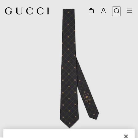
1
/
4