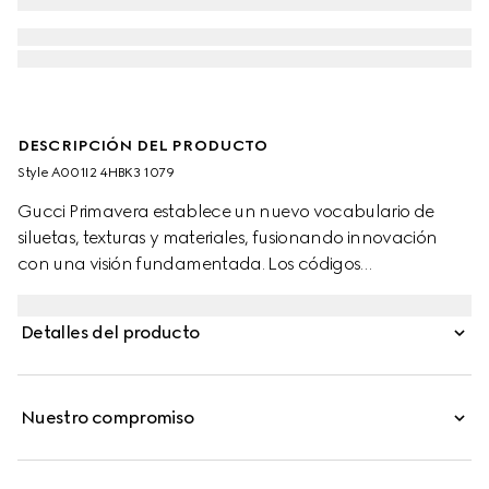
DESCRIPCIÓN DEL PRODUCTO
Style ‎A001I2 4HBK3 1079
Gucci Primavera establece un nuevo vocabulario de
siluetas, texturas y materiales, fusionando innovación
con una visión fundamentada. Los códigos
emblemáticos de la Casa continúan siendo
reinterpretados a través de una lente creativa, con el
Detalles del producto
motivo GG en toda la prenda introducido en
combinaciones de colores de temporada renovadas.
Este estilo presenta una construcción de doble visera y
Nuestro compromiso
una corona sin botones, permitiendo un empacado sin
esfuerzo.