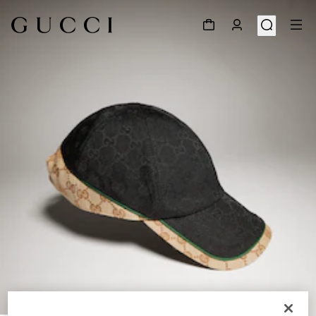
1
/
6