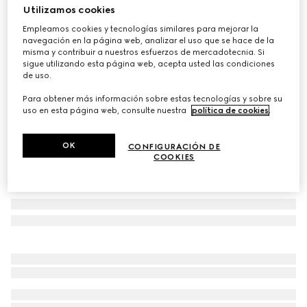
Utilizamos cookies
Gorra de béisbol de canvas GG de algodón
Empleamos cookies y tecnologías similares para mejorar la
MXN 11,600
navegación en la página web, analizar el uso que se hace de la
Variaciones
negro y arena
misma y contribuir a nuestros esfuerzos de mercadotecnia. Si
sigue utilizando esta página web, acepta usted las condiciones
de uso.
Para obtener más información sobre estas tecnologías y sobre su
uso en esta página web, consulte nuestra
política de cookies
.
OK
CONFIGURACIÓN DE
COOKIES