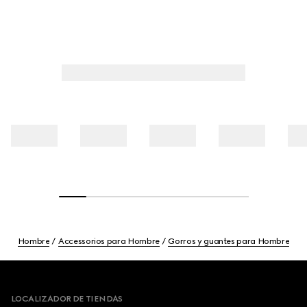
Hombre
Accessorios para Hombre
Gorros y guantes para Hombre
Footer
LOCALIZADOR DE TIENDAS