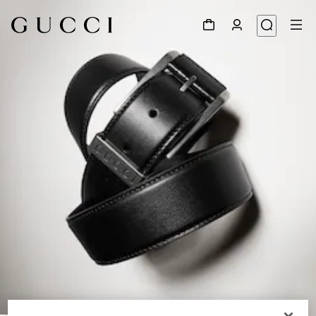
1
/
3