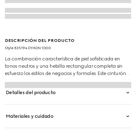
DESCRIPCIÓN DEL PRODUCTO
Style ‎835194 0YA0N 1000
La combinación característica de piel sofisticada en
tonos neutros y una hebilla rectangular completa sin
esfuerzo los estilos de negocios y formales. Este cinturón
ancho está confeccionado con piel suave y cuenta con
una hebilla cuadrada con grabado Gucci en una
Detalles del producto
presilla de metal.
Materiales y cuidado