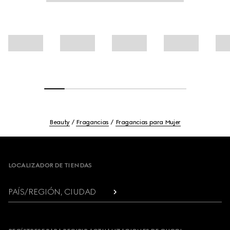
Beauty
Fragancias
Fragancias para Mujer
Footer
LOCALIZADOR DE TIENDAS
PAÍS/REGIÓN, CIUDAD