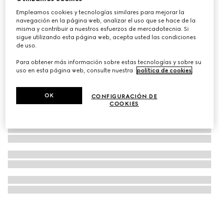
Eau de parfum Gucci Flora Gorgeous Gardenia, 100 ml
Empleamos cookies y tecnologías similares para mejorar la
navegación en la página web, analizar el uso que se hace de la
MXN 3,950
misma y contribuir a nuestros esfuerzos de mercadotecnia. Si
sigue utilizando esta página web, acepta usted las condiciones
de uso.
Para obtener más información sobre estas tecnologías y sobre su
uso en esta página web, consulte nuestra
política de cookies
.
OK
CONFIGURACIÓN DE
COOKIES