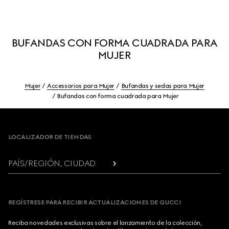
BUFANDAS CON FORMA CUADRADA PARA
MUJER
Mujer
Accessorios para Mujer
Bufandas y sedas para Mujer
Bufandas con forma cuadrada para Mujer
Footer
LOCALIZADOR DE TIENDAS
PAÍS/REGIÓN, CIUDAD
REGÍSTRESE PARA RECIBIR ACTUALIZACIONES DE GUCCI
Reciba novedades exclusivas sobre el lanzamiento de la colección,