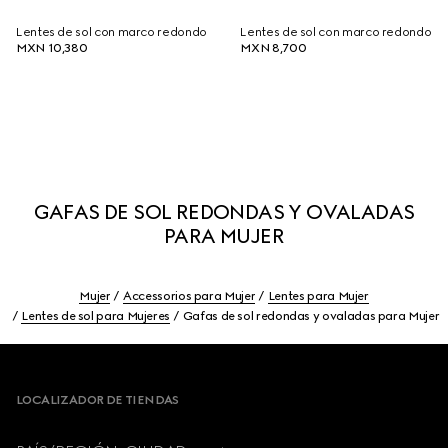
Lentes de sol con marco redondo
Lentes de sol con marco redondo
MXN 10,380
MXN 8,700
GAFAS DE SOL REDONDAS Y OVALADAS
PARA MUJER
Mujer
Accessorios para Mujer
Lentes para Mujer
Lentes de sol para Mujeres
Gafas de sol redondas y ovaladas para Mujer
Footer
LOCALIZADOR DE TIENDAS