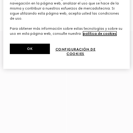
navegación en la página web, analizar el uso que se hace de la
misma y contribuir a nuestros esfuerzos de mercadotecnia. Si
Lentes de sol con marco ovalado
Lentes de sol con marco
sigue utilizando esta página web, acepta usted las condiciones
MXN 10,940
geométrico
de uso.
MXN 8,980
Para obtener más información sobre estas tecnologías y sobre su
uso en esta página web, consulte nuestra
política de cookies
.
OK
CONFIGURACIÓN DE
COOKIES