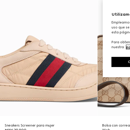
Utilizam
Empleamos 
uso que se 
esta págin
Para obten
nuestra
po
Sneakers Screener para mujer
Bolsa con corre