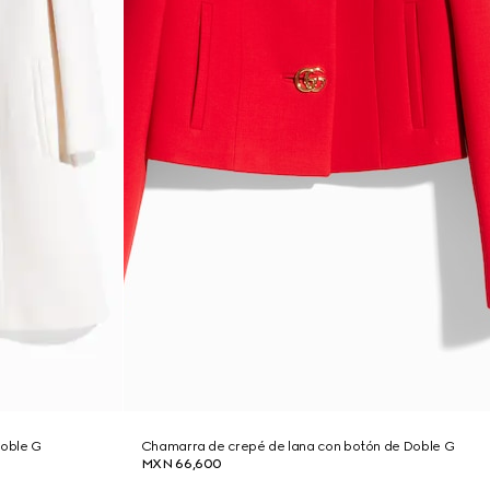
Doble G
Chamarra de crepé de lana con botón de Doble G
MXN 66,600