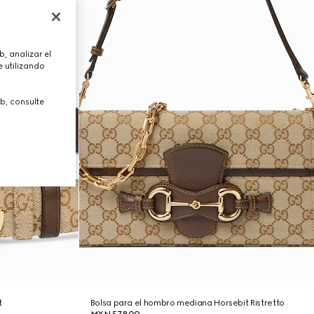
, analizar el
 utilizando
b, consulte
t
Bolsa para el hombro mediana Horsebit Ristretto