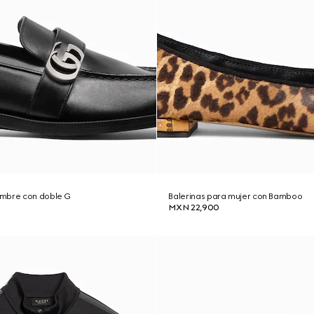
mbre con doble G
Balerinas para mujer con Bamboo
MXN 22,900