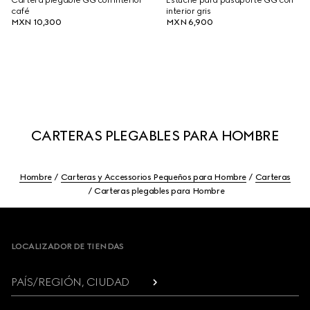
Cartera plegable GG con interior
Estuche para pasaporte GG con
café
interior gris
MXN 10,300
MXN 6,900
CARTERAS PLEGABLES PARA HOMBRE
Hombre
Carteras y Accessorios Pequeños para Hombre
Carteras
Carteras plegables para Hombre
Footer
LOCALIZADOR DE TIENDAS
PAÍS/REGIÓN, CIUDAD