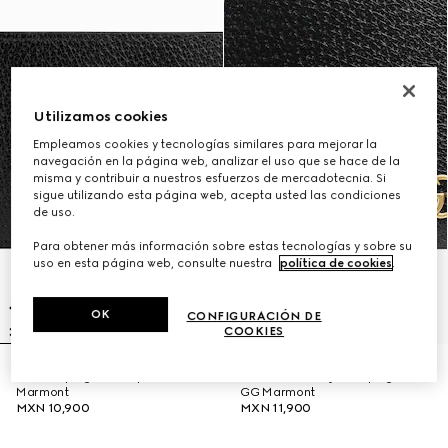
Utilizamos cookies
Empleamos cookies y tecnologías similares para mejorar la
navegación en la página web, analizar el uso que se hace de la
misma y contribuir a nuestros esfuerzos de mercadotecnia. Si
sigue utilizando esta página web, acepta usted las condiciones
de uso.
Para obtener más información sobre estas tecnologías y sobre su
uso en esta página web, consulte nuestra
política de cookies
.
OK
CONFIGURACIÓN DE
COOKIES
Cartera plegable de piel GG
Cartera con tarjetero plegable
Marmont
GG Marmont
MXN 10,900
MXN 11,900