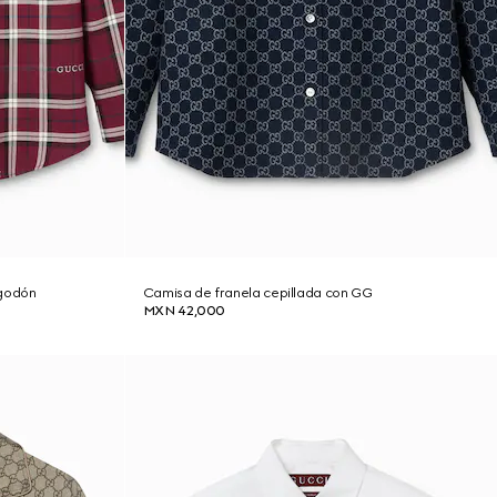
lgodón
Camisa de franela cepillada con GG
MXN 42,000