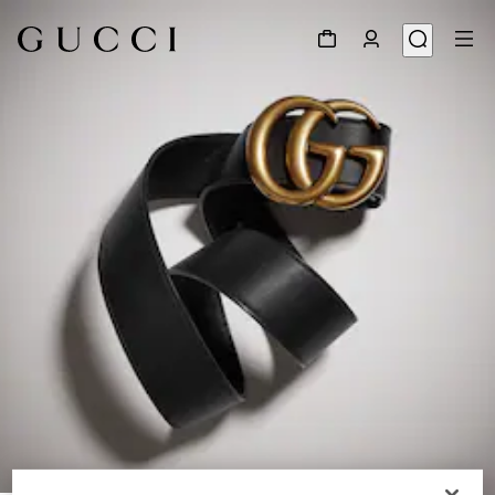
1
/
5