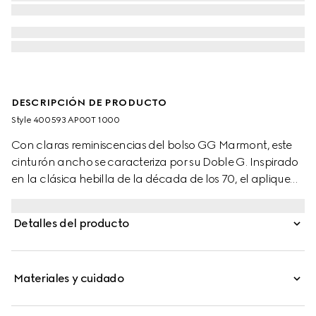
DESCRIPCIÓN DE PRODUCTO
Style ‎400593 AP00T 1000
Con claras reminiscencias del bolso GG Marmont, este
cinturón ancho se caracteriza por su Doble G. Inspirado
en la clásica hebilla de la década de los 70, el aplique
en tonos dorados se reinventa cada temporada bajo
nuevas formas, jugando con el concepto de la
Detalles del producto
atemporalidad.
Materiales y cuidado