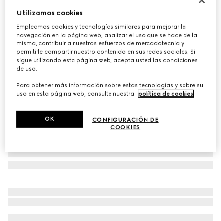
Personalizar con las iniciales
Utilizamos cookies
Cinturón ancho GG Marmont
Empleamos cookies y tecnologías similares para mejorar la
€ 575
navegación en la página web, analizar el uso que se hace de la
Variaciones
piel negra
misma, contribuir a nuestros esfuerzos de mercadotecnia y
permitirle compartir nuestro contenido en sus redes sociales. Si
sigue utilizando esta página web, acepta usted las condiciones
de uso.
Para obtener más información sobre estas tecnologías y sobre su
uso en esta página web, consulte nuestra
política de cookies
.
OK
CONFIGURACIÓN DE
COOKIES