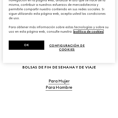
navegación en la página web, analizar el uso que se hace de la
misma, contribuir a nuestros esfuerzos de mercadotecnia y
COMPRAR LOS BOLSOS DE VIAJE PARA MUJER
permitirle compartir nuestro contenido en sus redes sociales. Si
sigue utilizando esta página web, acepta usted las condiciones
de uso.
COMPRAR LOS BOLSOS DE VIAJE PARA HOMBRE
Para obtener más información sobre estas tecnologías y sobre su
uso en esta página web, consulte nuestra
política de cookies
.
OK
CONFIGURACIÓN DE
COOKIES
BOLSAS DE FIN DE SEMANA Y DE VIAJE
Para Mujer
Para Hombre