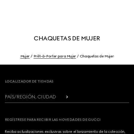
CHAQUETAS DE MUJER
Mujer
Prêt-à-Porter para Mujer
Chaquetas de Mujer
Footer
LOCALIZADOR DE TIENDAS
PAÍS/REGIÓN, CIUDAD
REGÍSTRESE PARA RECIBIR LAS NOVEDADES DE GUCCI
Reciba actualizaciones exclusivas sobre el lanzamiento de la colección,