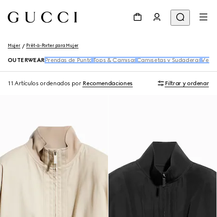
Mujer
Prêt-à-Porter para Mujer
OUTERWEAR
Prendas de Punto
Tops & Camisas
Camisetas y Sudaderas
Vesti
11 Artículos
ordenados por
Recomendaciones
Filtrar y ordenar