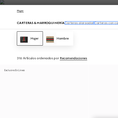
Póngase en contacto con nosotros
Mujer
CARTERAS & MARROQUINERÍA
Carteras alargadas
Carteras con c
Mujer
Hombre
316 Artículos
ordenados por
Recomendaciones
Exclusivo En Línea