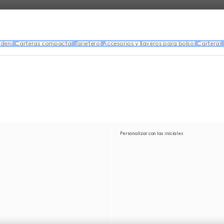
adena
Carteras compactas
Tarjeteros
Accesorios y llaveros para bolsos
Carteras
Personalizar con las iniciales