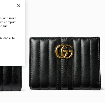
, analizar el
rle compartir
ed las
b, consulte