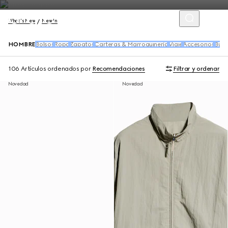
What's New
New In
HOMBRE
Bolsos
Ropa
Zapatos
Carteras & Marroquinería
Viaje
Accesorios
Buf
106 Artículos
ordenados por
Recomendaciones
Filtrar y ordenar
Novedad
Novedad