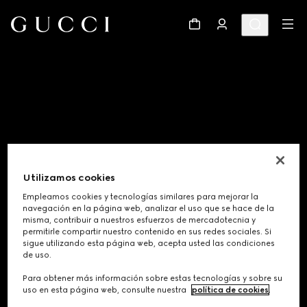
Utilizamos cookies
Empleamos cookies y tecnologías similares para mejorar la
navegación en la página web, analizar el uso que se hace de la
misma, contribuir a nuestros esfuerzos de mercadotecnia y
permitirle compartir nuestro contenido en sus redes sociales. Si
sigue utilizando esta página web, acepta usted las condiciones
de uso.
Footer
Para obtener más información sobre estas tecnologías y sobre su
uso en esta página web, consulte nuestra
política de cookies
.
LOCALIZADOR DE TIENDAS