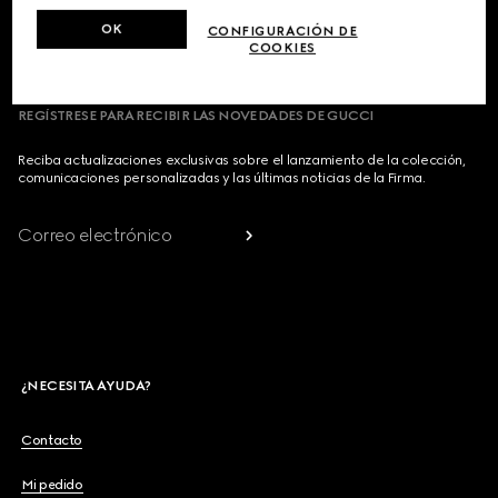
PAÍS/REGIÓN, CIUDAD
OK
CONFIGURACIÓN DE
COOKIES
REGÍSTRESE PARA RECIBIR LAS NOVEDADES DE GUCCI
Reciba actualizaciones exclusivas sobre el lanzamiento de la colección,
comunicaciones personalizadas y las últimas noticias de la Firma.
Correo electrónico
¿NECESITA AYUDA?
Contacto
Mi pedido