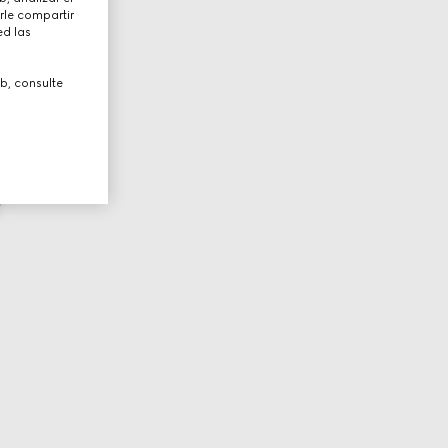
rle compartir
ed las
b, consulte