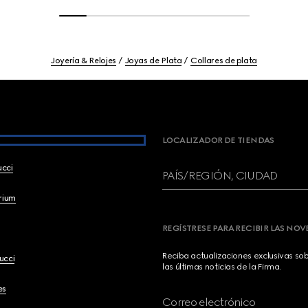
Joyería & Relojes
Joyas de Plata
Collares de plata
LOCALIZADOR DE TIENDAS
ucci
PAÍS/REGIÓN, CIUDAD
brium
REGÍSTRESE PARA RECIBIR LAS NO
Reciba actualizaciones exclusivas so
ucci
las últimas noticias de la Firma.
es
Correo electrónico