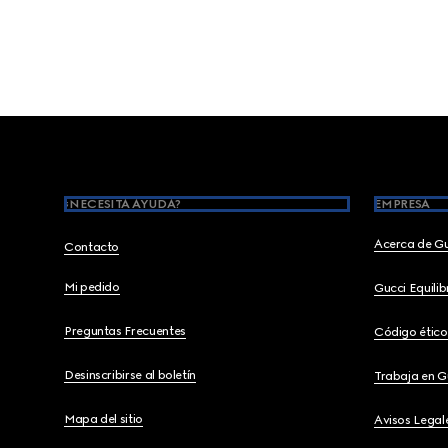
Footer
¿NECESITA AYUDA?
EMPRESA
Acerca de G
Contacto
Mi pedido
Gucci Equili
Preguntas Frecuentes
Código ético
Desinscribirse al boletín
Trabaja en G
Mapa del sitio
Avisos Legal