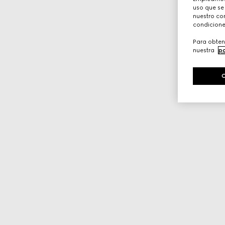
uso que se
nuestro con
condicione
Para obten
nuestra
po