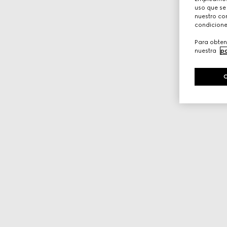
uso que se
nuestro con
condicione
Para obten
nuestra
po