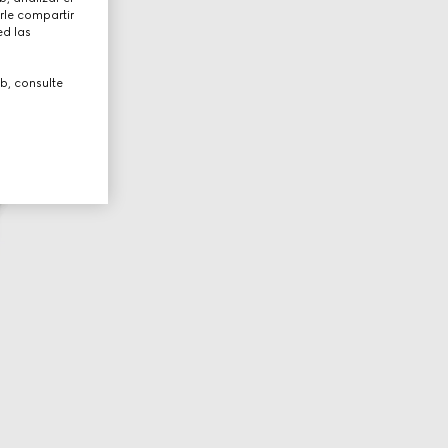
rle compartir
ed las
b, consulte