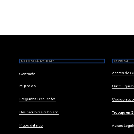
Footer
¿NECESITA AYUDA?
EMPRESA
Acerca de G
Contacto
Mi pedido
Gucci Equili
Preguntas Frecuentes
Código ético
Desinscribirse al boletín
Trabaja en G
Mapa del sitio
Avisos Legal