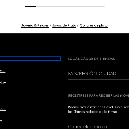
Joyería & Relojes
Joyas de Plata
Collares de plata
LOCALIZADOR DE TIENDAS
ucci
PAÍS/REGIÓN, CIUDAD
brium
REGÍSTRESE PARA RECIBIR LAS NO
Reciba actualizaciones exclusivas so
ucci
las últimas noticias de la Firma.
es
Correo electrónico