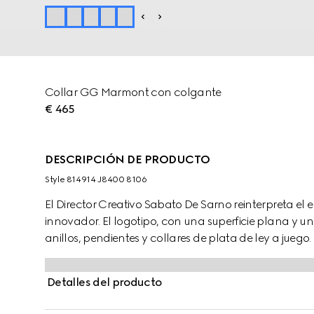
Collar GG Marmont con colgante
€ 465
DESCRIPCIÓN DE PRODUCTO
Style ‎814914 J8400 8106
El Director Creativo Sabato De Sarno reinterpreta
innovador. El logotipo, con una superficie plana y u
anillos, pendientes y collares de plata de ley a jueg
completa con un colgante de Doble G.
Detalles del producto