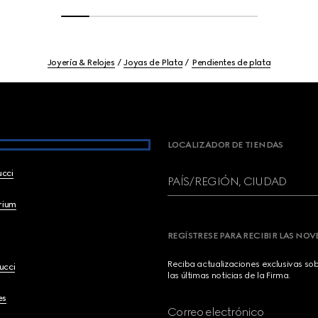
Joyería & Relojes
Joyas de Plata
Pendientes de plata
LOCALIZADOR DE TIENDAS
ucci
PAÍS/REGIÓN, CIUDAD
brium
REGÍSTRESE PARA RECIBIR LAS NO
Reciba actualizaciones exclusivas so
ucci
las últimas noticias de la Firma.
es
Correo electrónico