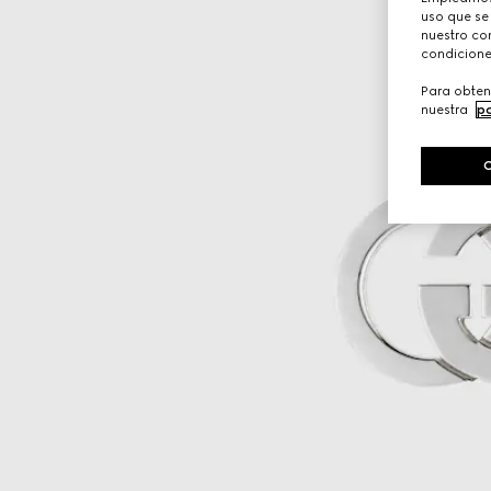
uso que se
nuestro con
condicione
Para obten
nuestra
po