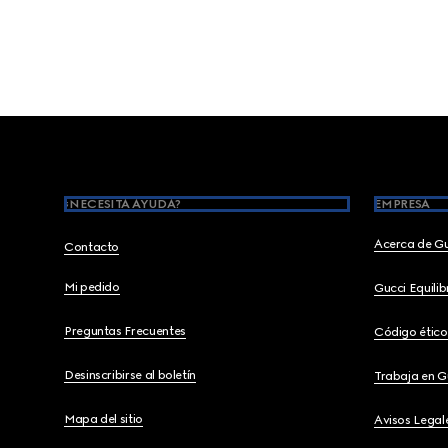
Footer
¿NECESITA AYUDA?
EMPRESA
Acerca de G
Contacto
Mi pedido
Gucci Equili
Preguntas Frecuentes
Código ético
Desinscribirse al boletín
Trabaja en G
Mapa del sitio
Avisos Legal