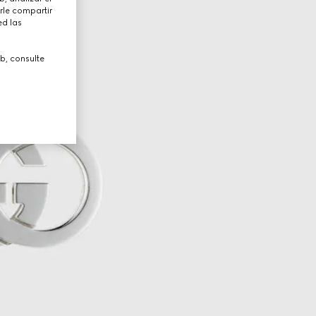
rle compartir
ed las
b, consulte