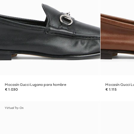
Mocasín Gucci Lugano para hombre
Mocasín Gucci 
€ 1.030
€ 1.115
Virtual Try-On