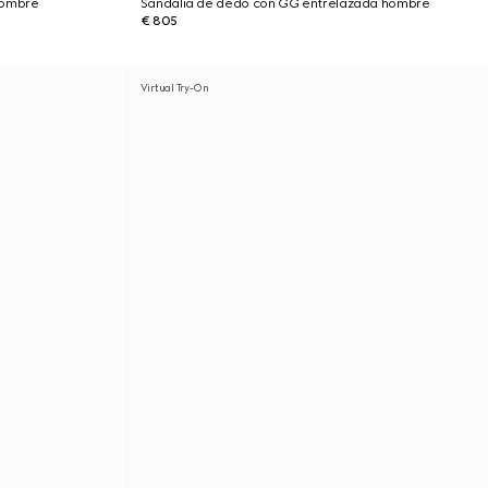
hombre
Sandalia de dedo con GG entrelazada hombre
€ 805
Virtual Try-On