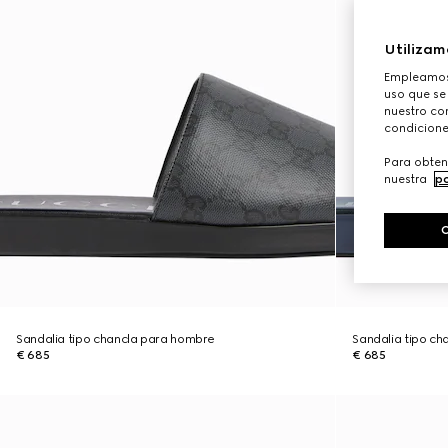
Utilizam
Empleamos 
uso que se
nuestro con
condicione
Para obten
nuestra
po
Sandalia tipo chancla para hombre
Sandalia tipo c
€ 685
€ 685