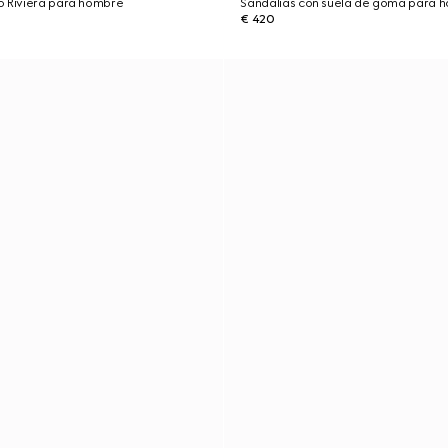
o Riviera para hombre
Sandalias con suela de goma para 
€ 420