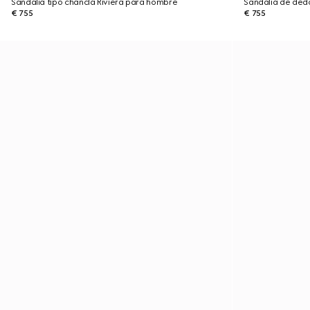
Sandalia tipo chancla Riviera para hombre
Sandalia de ded
€ 755
€ 755