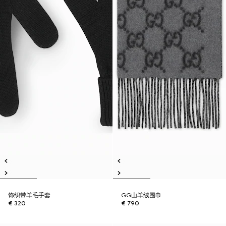
饰织带羊毛手套
GG山羊绒围巾
€ 320
€ 790