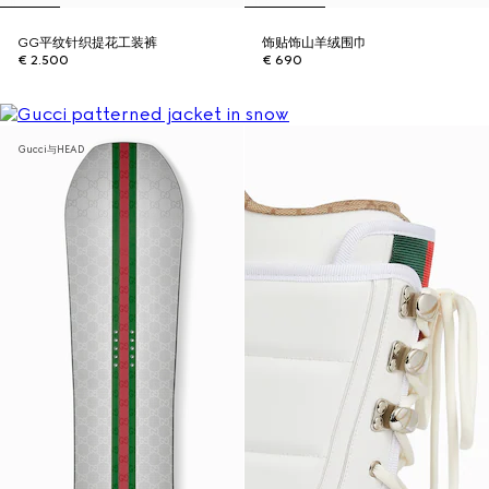
GG平纹针织提花工装裤
饰贴饰山羊绒围巾
€ 2.500
€ 690
Gucci与HEAD