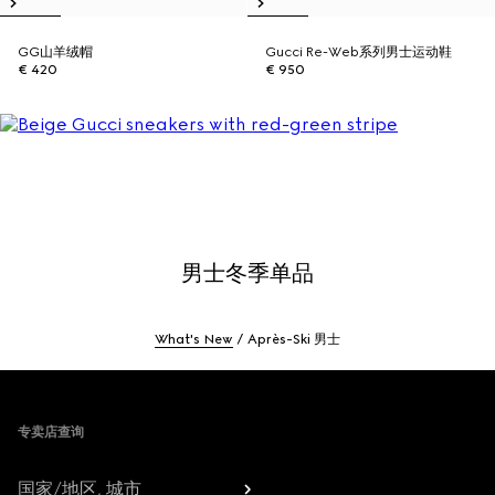
GG山羊绒帽
Gucci Re-Web系列男士运动鞋
€ 420
€ 950
男士冬季单品
What's New
Après-Ski 男士
Footer
专卖店查询
国家/地区, 城市