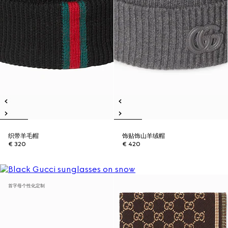
织带羊毛帽
饰贴饰山羊绒帽
€ 320
€ 420
首字母个性化定制