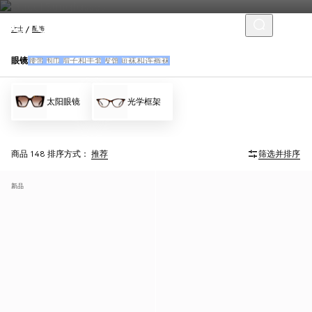
女士
配饰
眼镜
腰带
围巾
帽子和手套
发饰
短袜和连裤袜
太阳眼镜
光学框架
商品 148
排序方式：
推荐
筛选并排序
新品