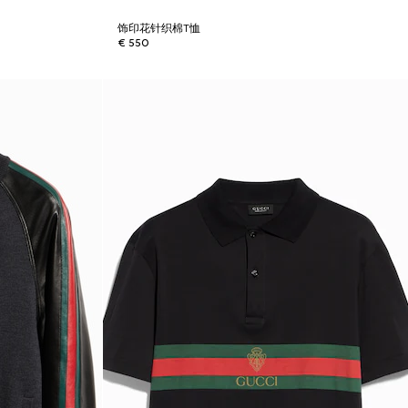
饰印花针织棉T恤
€ 550