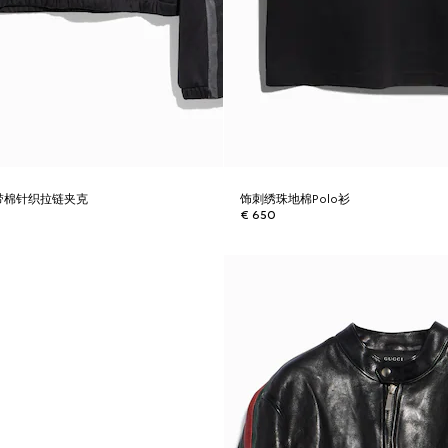
带棉针织拉链夹克
饰刺绣珠地棉Polo衫
€ 650