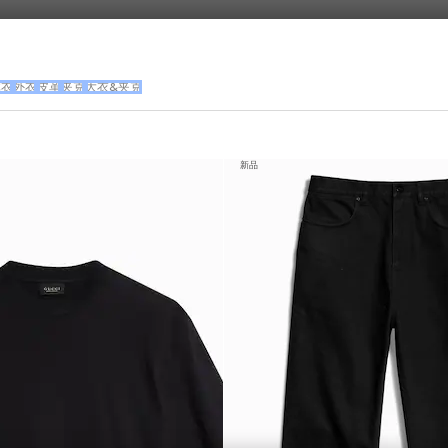
体衣
外衣
皮革
夹克
大衣&夹克
新品