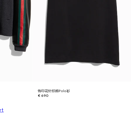
饰印花针织棉Polo衫
€ 690