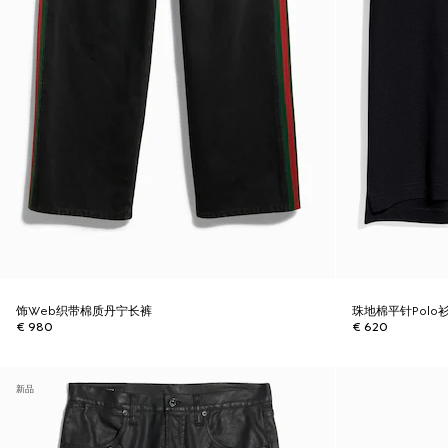
饰Web织带棉质丹宁长裤
珠地棉平针Polo
€ 980
€ 620
新品