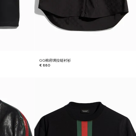
GG棉府绸拉链衬衫
€ 880