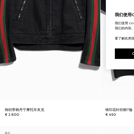
我们使用Co
我们使用 c
我们的内容
要了解此类
饰织带棉丹宁摩托车夹克
饰印花针织棉T恤
€ 2.800
€ 450
新品