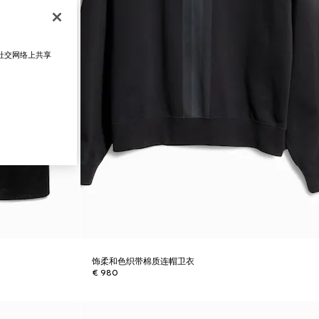
在社交网络上共享
饰柔和色织带棉质连帽卫衣
€ 980