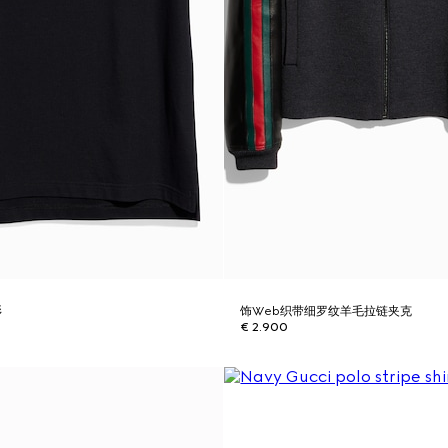
衫
饰Web织带细罗纹羊毛拉链夹克
€ 2.900