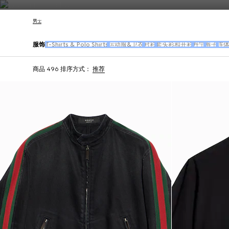
联系我们
男士
服饰
T-Shirts & Polo Shirts
运动服&卫衣
衬衫
套头衫和开衫
丹宁
裤子
连
商品 496
排序方式：
推荐