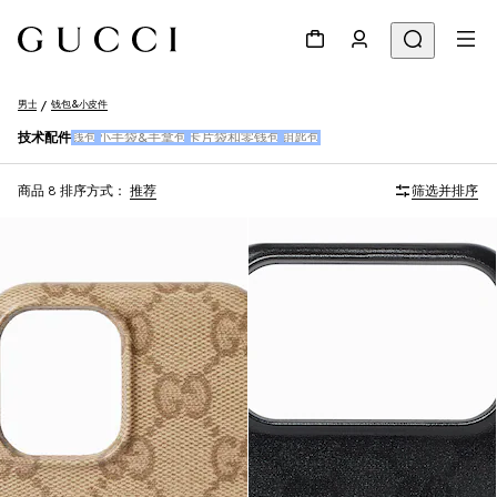
男士
钱包&小皮件
技术配件
钱包
小手袋&手拿包
卡片袋和零钱包
钥匙包
商品 8
排序方式：
推荐
筛选并排序