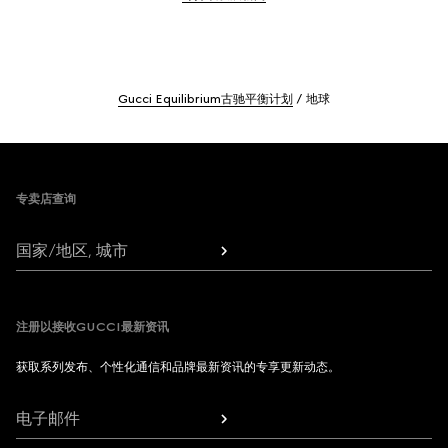
Gucci Equilibrium古驰平衡计划
地球
Footer
专卖店查询
国家/地区, 城市
注册以接收GUCCI最新资讯
获取系列发布、个性化通信和品牌最新资讯的专享更新动态。
电子邮件