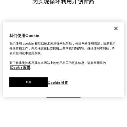
为实现循环利用开创新路
采纳并规模化地应用循环原则，始于创造性的设计与创新。

我们使用Cookie
我们已构建起一套全面的循环战略，旨在从设计源头消除浪
费与污染，同时增强产品的耐用性、可回收性、可复用性、
我们使用 cookie 和类似技术来增强网站导航，分析网站使用情况，协助我司
开展营销工作，并允许您在社交网络上共享我们的内容。继续使用本网站，即
可再利用性以及二次生命周期。Gucci-Up与Gucci 
表示您同意本使用条款。
Scrap-less古驰无废料皮革方案等内部最佳实践与计划推
要了解此类技术及其在本网站上的使用相关的更多信息，请参阅我司的
动着我们在循环利用方面不断进步，这些成绩使我们成为新
Cookie 政策
。
商业模式的先驱，并促使我们探索如何与行业领导者协同作
战。
OK
Cookie 设置
了解古驰循环利用愿景