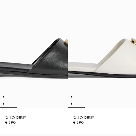
女士双G拖鞋
女士双G拖鞋
€ 590
€ 590