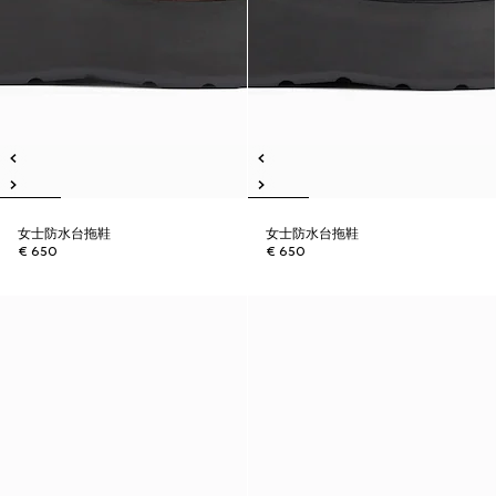
女士防水台拖鞋
女士防水台拖鞋
€ 650
€ 650