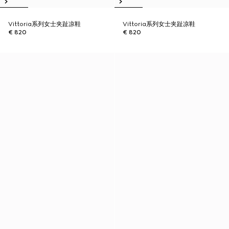
Vittoria系列女士夹趾凉鞋
Vittoria系列女士夹趾凉鞋
€ 820
€ 820