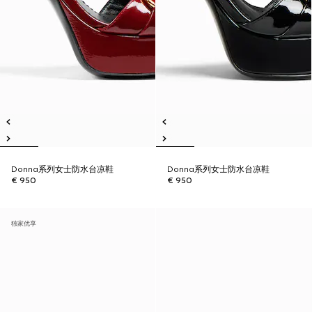
Donna系列女士防水台凉鞋
Donna系列女士防水台凉鞋
€ 950
€ 950
独家优享