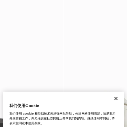
我们使用Cookie
我们使用 cookie 和类似技术来增强网站导航，分析网站使用情况，协助我司
开展营销工作，并允许您在社交网络上共享我们的内容。继续使用本网站，即
表示您同意本使用条款。