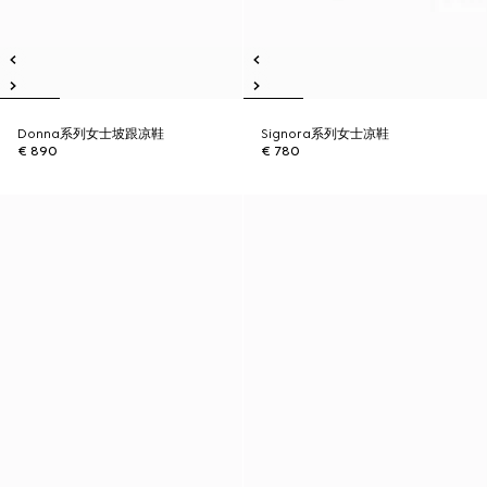
Donna系列女士坡跟凉鞋
Signora系列女士凉鞋
€ 890
€ 780