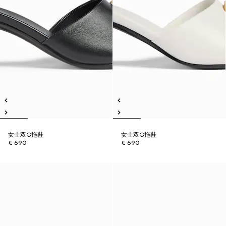
女士双G拖鞋
女士双G拖鞋
€ 690
€ 690