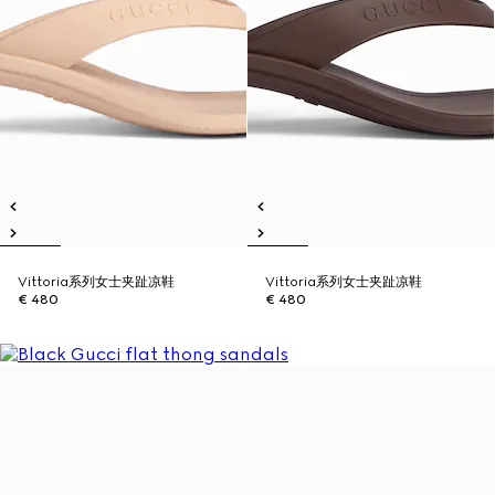
Vittoria系列女士夹趾凉鞋
Vittoria系列女士夹趾凉鞋
€ 480
€ 480