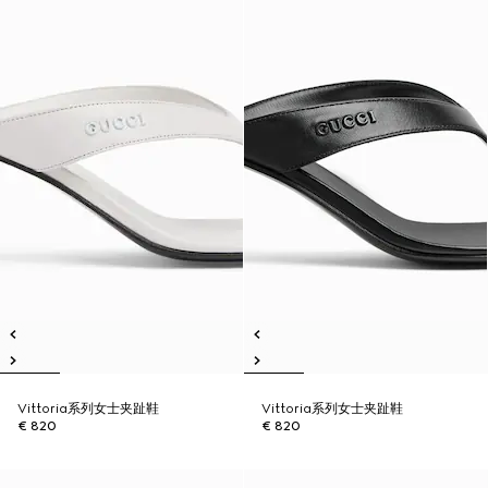
Vittoria系列女士夹趾鞋
Vittoria系列女士夹趾鞋
€ 820
€ 820