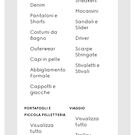
Sneakers
Denim
Mocassini
Pantaloni e
Shorts
Sandali e
Slider
Costumi da
Bagno
Driver
Outerwear
Scarpe
Stringate
Capi in pelle
Stivaletti e
Abbigliamento
Stivali
Formale
Cappotti e
giacche
portafogli e
viaggio
piccola pelletteria
Visualizza
tutto
Visualizza
tutto