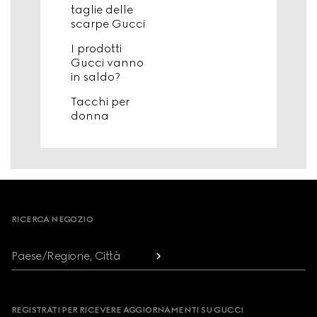
taglie delle
scarpe Gucci
I prodotti
Gucci vanno
in saldo?
Tacchi per
donna
Footer
RICERCA NEGOZIO
Paese/Regione, Città
REGISTRATI PER RICEVERE AGGIORNAMENTI SU GUCCI