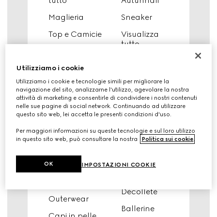
tutto
Autunnali
Maglieria
Sneaker
Top e Camicie
Visualizza
tutto
T-Shirt e Felpe
Scarpe
Abiti e Tute
Utilizziamo i cookie
Autunnali
Utilizziamo i cookie e tecnologie simili per migliorare la
Pantaloni e
Sneakers
navigazione del sito, analizzarne l'utilizzo, agevolare la nostra
Shorts
attività di marketing e consentirle di condividere i nostri contenuti
Mocassini e
nelle sue pagine di social network. Continuando ad utilizzare
Denim
Scarpe
questo sito web, lei accetta le presenti condizioni d'uso.
stringate
Gonne
Per maggiori informazioni su queste tecnologie e sul loro utilizzo
in questo sito web, può consultare la nostra
Politica sui cookie
.
Slipper e Mule
Costumi da
bagno
Sandali
OK
IMPOSTAZIONI COOKIE
Cappotti e
Slider
Giacche
Décolleté
Outerwear
Ballerine
Capi in pelle