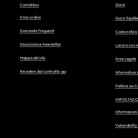
Gucci
Contattaci
Il mio ordine
Gucci Equili
Domande Frequenti
Codice etico
Disiscrizione Newsletter
Lavora con n
Mappa del sito
Area Legale
Recedere dal contratto qui
Informativa s
Politica sui 
IMPOSTAZI
Informazioni 
Vulnerability