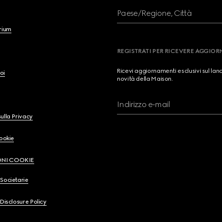
Paese/Regione, Città
brium
REGISTRATI PER RICEVERE AGGIO
Ricevi aggiornamenti esclusivi sul lan
oi
novità della Maison.
Indirizzo e-mail
ulla Privacy
Cookie
ONI COOKIE
Societarie
 Disclosure Policy