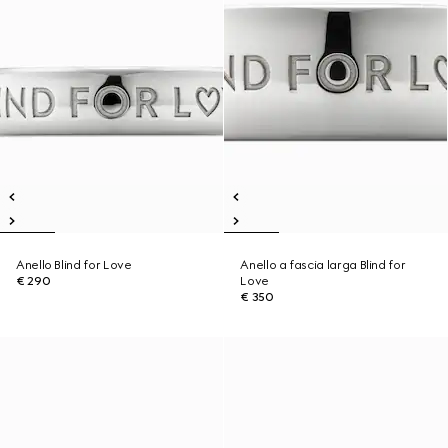
Anello Blind for Love
Anello a fascia larga Blind for
€ 290
Love
€ 350