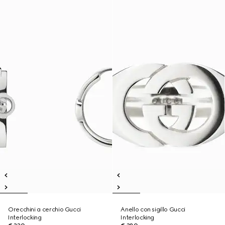
Orecchini a cerchio Gucci
Anello con sigillo Gucci
Interlocking
Interlocking