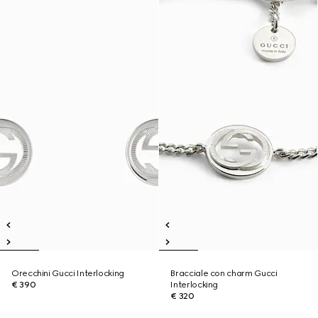
Orecchini Gucci Interlocking
Bracciale con charm Gucci
€ 390
Interlocking
€ 320