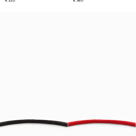
€ 320
€ 380