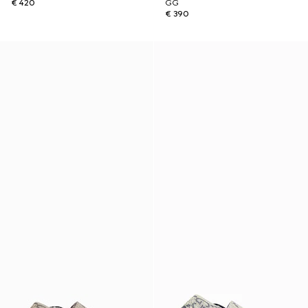
€ 420
GG
€ 390