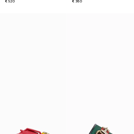
€ 520
€ 380