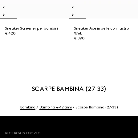
Sneaker Screener per bambini
Sneaker Ace in pelle con nastro
€ 420
Web
€ 390
SCARPE BAMBINA (27-33)
Bambino
Bambina 4-12 anni
Scarpe Bambina (27-33)
Footer
RICERCA NEGOZIO