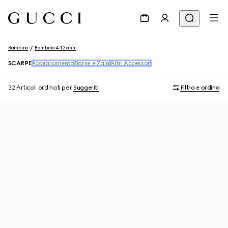
Bambino
Bambina 4-12 anni
SCARPE
Abbigliamento
Borse e Zaini
Altri Accessori
32 Articoli
ordinati per
Suggeriti
Filtra e ordina