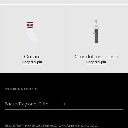
Calzini
Ciondoli per borsa
Scopri di più
Scopri di più
Footer
RICERCA NEGOZIO
Paese/Regione, Città
REGISTRATI PER RICEVERE AGGIORNAMENTI SU GUCCI