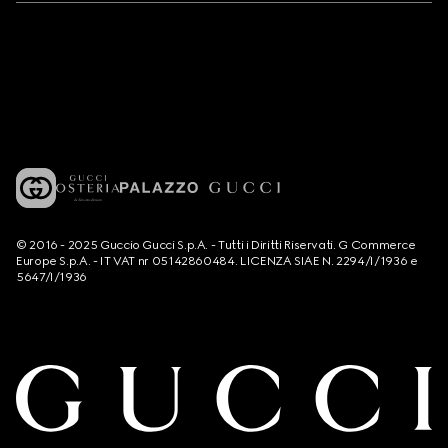
© 2016 - 2025 Guccio Gucci S.p.A. - Tutti i Diritti Riservati. G Commerce
Europe S.p.A. - IT VAT nr 05142860484. LICENZA SIAE N. 2294/I/1936 e
5647/I/1936