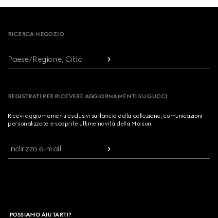
Footer
RICERCA NEGOZIO
Paese/Regione, Città
REGISTRATI PER RICEVERE AGGIORNAMENTI SU GUCCI
Ricevi aggiornamenti esclusivi sul lancio della collezione, comunicazioni
personalizzate e scopri le ultime novità della Maison.
Indirizzo e-mail
POSSIAMO AIUTARTI?